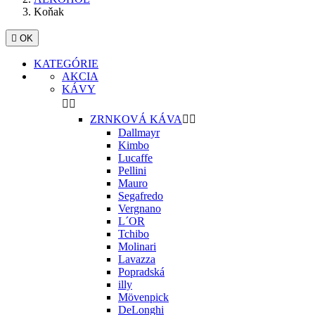
Koňak

OK
KATEGÓRIE
AKCIA
KÁVY


ZRNKOVÁ KÁVA


Dallmayr
Kimbo
Lucaffe
Pellini
Mauro
Segafredo
Vergnano
L´OR
Tchibo
Molinari
Lavazza
Popradská
illy
Mövenpick
DeLonghi