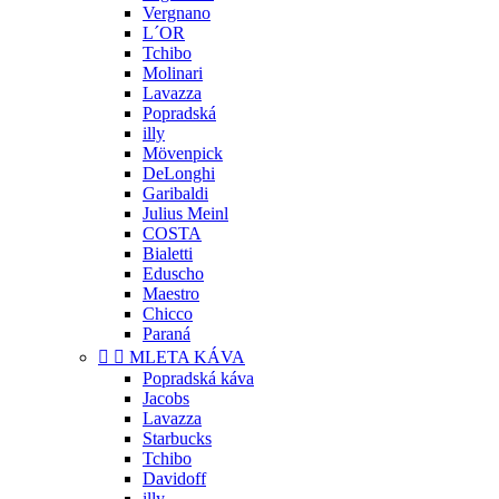
Vergnano
L´OR
Tchibo
Molinari
Lavazza
Popradská
illy
Mövenpick
DeLonghi
Garibaldi
Julius Meinl
COSTA
Bialetti
Eduscho
Maestro
Chicco
Paraná


MLETA KÁVA
Popradská káva
Jacobs
Lavazza
Starbucks
Tchibo
Davidoff
illy