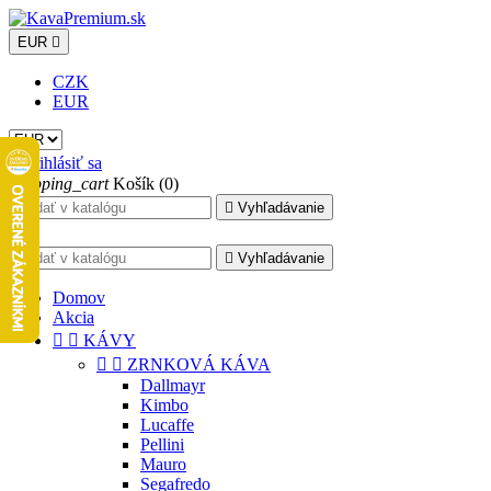
EUR

CZK
EUR

Prihlásiť sa
shopping_cart
Košík
(0)

Vyhľadávanie


Vyhľadávanie
Domov
Akcia


KÁVY


ZRNKOVÁ KÁVA
Dallmayr
Kimbo
Lucaffe
Pellini
Mauro
Segafredo