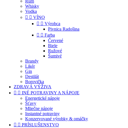
Rum
Whisky
Vodka


VÍNO


Výrobca
Pivnica Radošina


Farba
Červené
Biele
Ružové
Šumivé
Brandy
Likér
Gin
Destilát
Borovička
ZDRAVÁ VÝŽIVA


INÉ POTRAVINY A NÁPOJE
Energetické nápoje
Šťavy
Mliečne nápoje
Instantné potraviny
Konzervované výrobky & omáčky


PRÍSLUŠENSTVO