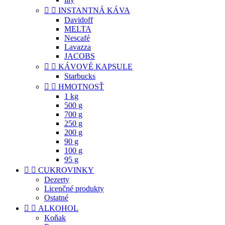


INSTANTNÁ KÁVA
Davidoff
MELTA
Nescafé
Lavazza
JACOBS


KÁVOVÉ KAPSULE
Starbucks


HMOTNOSŤ
1 kg
500 g
700 g
250 g
200 g
90 g
100 g
95 g


CUKROVINKY
Dezerty
Licenčné produkty
Ostatné


ALKOHOL
Koňak