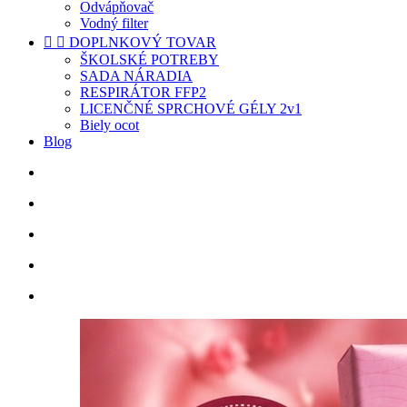
Odvápňovač
Vodný filter


DOPLNKOVÝ TOVAR
ŠKOLSKÉ POTREBY
SADA NÁRADIA
RESPIRÁTOR FFP2
LICENČNÉ SPRCHOVÉ GÉLY 2v1
Biely ocot
Blog