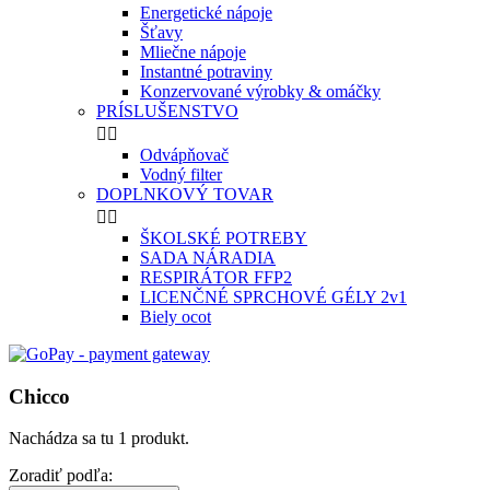
Energetické nápoje
Šťavy
Mliečne nápoje
Instantné potraviny
Konzervované výrobky & omáčky
PRÍSLUŠENSTVO


Odvápňovač
Vodný filter
DOPLNKOVÝ TOVAR


ŠKOLSKÉ POTREBY
SADA NÁRADIA
RESPIRÁTOR FFP2
LICENČNÉ SPRCHOVÉ GÉLY 2v1
Biely ocot
Chicco
Nachádza sa tu 1 produkt.
Zoradiť podľa: