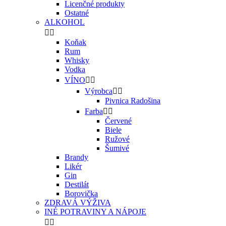
Licenčné produkty
Ostatné
ALKOHOL


Koňak
Rum
Whisky
Vodka
VÍNO


Výrobca


Pivnica Radošina
Farba


Červené
Biele
Ružové
Šumivé
Brandy
Likér
Gin
Destilát
Borovička
ZDRAVÁ VÝŽIVA
INÉ POTRAVINY A NÁPOJE

