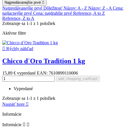
Najpredávanejšie prvé

Najpredávanejšie prvé
Dôležitosť
Názov: A - Z
Názov: Z - A
Cena:
najlacnejšie prvé
Cena: najdrahšie prvé
Reference, A to Z
Reference, Z to A
Zobrazuje sa 1-1 z 1 položiek
Aktívne filtre

Rýchly náhľad
Chicco d´Oro Tradition 1 kg
15,89 €
vypredané
EAN: 7610899110006
add_shopping_cart
Kúpiť
Vypredané
Zobrazuje sa 1-1 z 1 položiek
Naspäť hore

Informácie
Informácie

