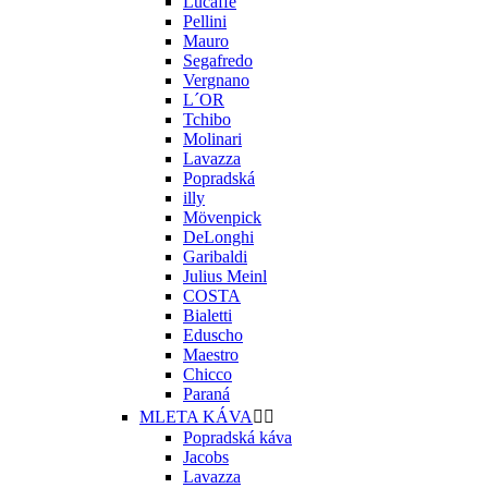
Lucaffe
Pellini
Mauro
Segafredo
Vergnano
L´OR
Tchibo
Molinari
Lavazza
Popradská
illy
Mövenpick
DeLonghi
Garibaldi
Julius Meinl
COSTA
Bialetti
Eduscho
Maestro
Chicco
Paraná
MLETA KÁVA


Popradská káva
Jacobs
Lavazza