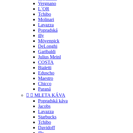
Vergnano
L´OR
Tchibo
Molinari
Lavazza
Popradská
illy
Mövenpick
DeLonghi
Garibaldi
Julius Meinl
COSTA
Bialetti
Eduscho
Maestro
Chicco
Paraná


MLETA KÁVA
Popradská káva
Jacobs
Lavazza
Starbucks
Tchibo
Davidoff
illy