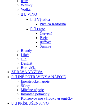
Rum
Whisky
Vodka


VÍNO


Výrobca
Pivnica Radošina


Farba
Červené
Biele
Ružové
Šumivé
Brandy
Likér
Gin
Destilát
Borovička
ZDRAVÁ VÝŽIVA


INÉ POTRAVINY A NÁPOJE
Energetické nápoje
Šťavy
Mliečne nápoje
Instantné potraviny
Konzervované výrobky & omáčky


PRÍSLUŠENSTVO