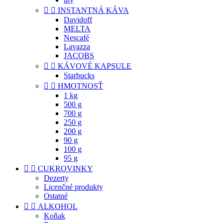


INSTANTNÁ KÁVA
Davidoff
MELTA
Nescafé
Lavazza
JACOBS


KÁVOVÉ KAPSULE
Starbucks


HMOTNOSŤ
1 kg
500 g
700 g
250 g
200 g
90 g
100 g
95 g


CUKROVINKY
Dezerty
Licenčné produkty
Ostatné


ALKOHOL
Koňak