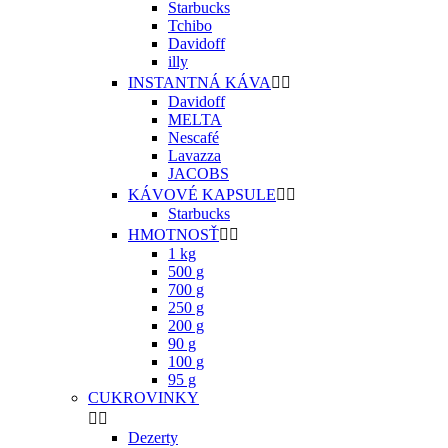
Starbucks
Tchibo
Davidoff
illy
INSTANTNÁ KÁVA


Davidoff
MELTA
Nescafé
Lavazza
JACOBS
KÁVOVÉ KAPSULE


Starbucks
HMOTNOSŤ


1 kg
500 g
700 g
250 g
200 g
90 g
100 g
95 g
CUKROVINKY


Dezerty