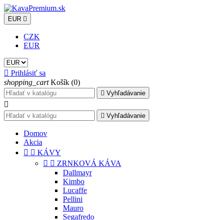
EUR

CZK
EUR

Prihlásiť sa
shopping_cart
Košík
(0)

Vyhľadávanie


Vyhľadávanie
Domov
Akcia


KÁVY


ZRNKOVÁ KÁVA
Dallmayr
Kimbo
Lucaffe
Pellini
Mauro
Segafredo