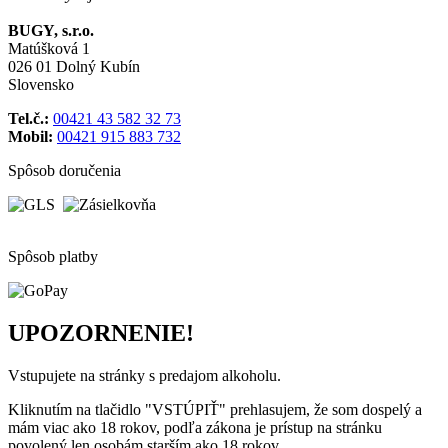
BUGY, s.r.o.
Matúšková 1
026 01 Dolný Kubín
Slovensko
Tel.č.:
00421 43 582 32 73
Mobil:
00421 915 883 732
Spôsob doručenia
Spôsob platby
UPOZORNENIE!
Vstupujete na stránky s predajom alkoholu.
Kliknutím na tlačidlo "VSTÚPIŤ" prehlasujem, že som dospelý a
mám viac ako 18 rokov, podľa zákona je prístup na stránku
povolený len osobám starším ako 18 rokov.