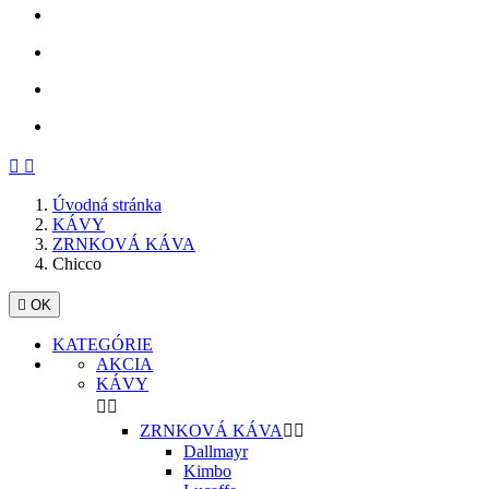
Späť
Ďalej


Úvodná stránka
KÁVY
ZRNKOVÁ KÁVA
Chicco

OK
KATEGÓRIE
AKCIA
KÁVY


ZRNKOVÁ KÁVA


Dallmayr
Kimbo