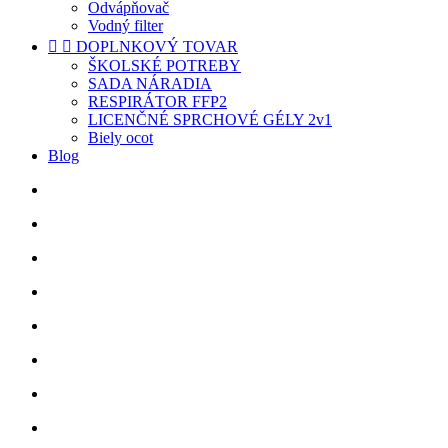
Odvápňovač
Vodný filter


DOPLNKOVÝ TOVAR
ŠKOLSKÉ POTREBY
SADA NÁRADIA
RESPIRÁTOR FFP2
LICENČNÉ SPRCHOVÉ GÉLY 2v1
Biely ocot
Blog