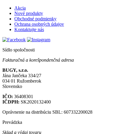
Akcia
Nové produkty
Obchodné podmienky
Ochrana osobných údajov
Kontaktujte nás
Sídlo spoločnosti
Fakturačná a korešpondenčná adresa
BUGY, s.r.o.
Jána Jančeka 334/27
034 01 Ružomberok
Slovensko
IČO:
36408301
IČDPH:
SK2020132400
Oprávnenie na distribúciu SBL: 607332200028
Prevádzka
Sklad a výdaj tovaru