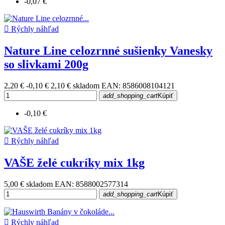
-0,07 €

Rýchly náhľad
Nature Line celozrnné sušienky Vanesky
so slivkami 200g
2,20 €
-0,10 €
2,10 €
skladom
EAN: 8586008104121
add_shopping_cart
Kúpiť
-0,10 €

Rýchly náhľad
VAŠE želé cukríky mix 1kg
5,00 €
skladom
EAN: 8588002577314
add_shopping_cart
Kúpiť

Rýchly náhľad