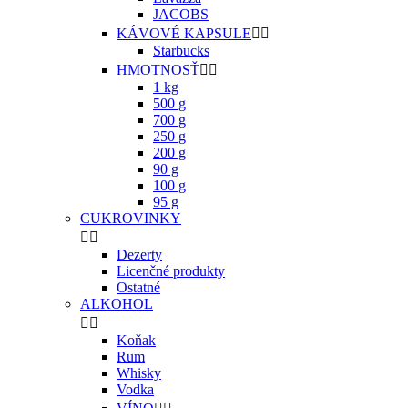
JACOBS
KÁVOVÉ KAPSULE


Starbucks
HMOTNOSŤ


1 kg
500 g
700 g
250 g
200 g
90 g
100 g
95 g
CUKROVINKY


Dezerty
Licenčné produkty
Ostatné
ALKOHOL


Koňak
Rum
Whisky
Vodka