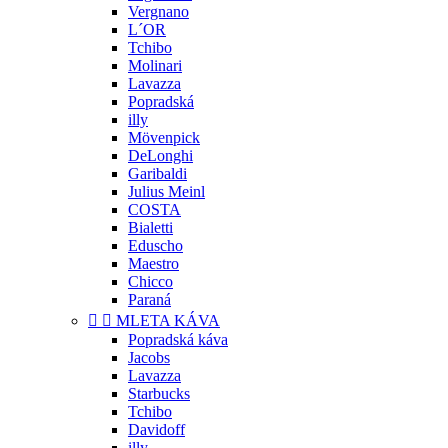
Vergnano
L´OR
Tchibo
Molinari
Lavazza
Popradská
illy
Mövenpick
DeLonghi
Garibaldi
Julius Meinl
COSTA
Bialetti
Eduscho
Maestro
Chicco
Paraná


MLETA KÁVA
Popradská káva
Jacobs
Lavazza
Starbucks
Tchibo
Davidoff
illy