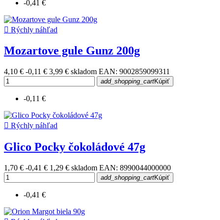
-0,41 €

Rýchly náhľad
Mozartove gule Gunz 200g
4,10 €
-0,11 €
3,99 €
skladom
EAN: 9002859099311
add_shopping_cart
Kúpiť
-0,11 €

Rýchly náhľad
Glico Pocky čokoládové 47g
1,70 €
-0,41 €
1,29 €
skladom
EAN: 8990044000000
add_shopping_cart
Kúpiť
-0,41 €