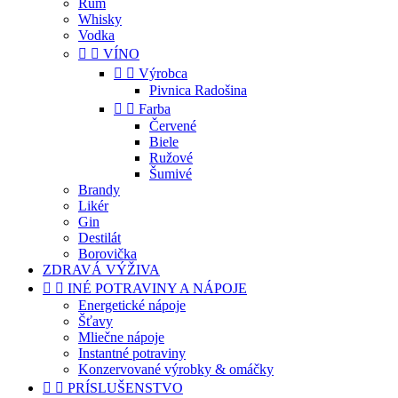
Rum
Whisky
Vodka


VÍNO


Výrobca
Pivnica Radošina


Farba
Červené
Biele
Ružové
Šumivé
Brandy
Likér
Gin
Destilát
Borovička
ZDRAVÁ VÝŽIVA


INÉ POTRAVINY A NÁPOJE
Energetické nápoje
Šťavy
Mliečne nápoje
Instantné potraviny
Konzervované výrobky & omáčky


PRÍSLUŠENSTVO