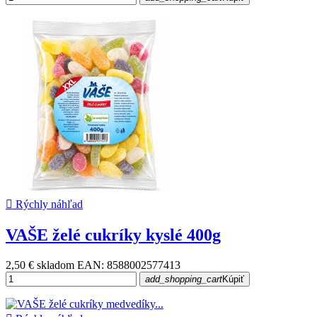

Rýchly náhľad
VAŠE želé cukríky kyslé 400g
2,50 €
skladom
EAN: 8588002577413
add_shopping_cart
Kúpiť