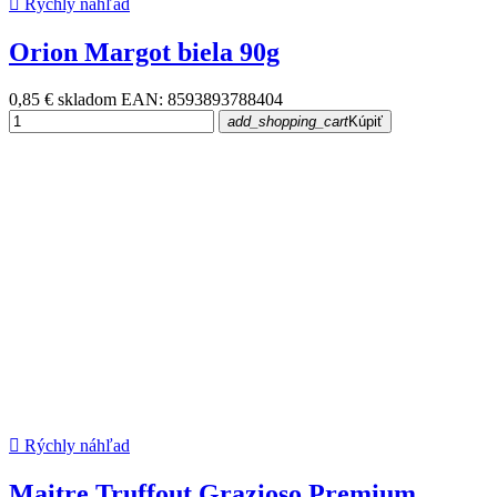

Rýchly náhľad
Orion Margot biela 90g
0,85 €
skladom
EAN: 8593893788404
add_shopping_cart
Kúpiť

Rýchly náhľad
Maitre Truffout Grazioso Premium