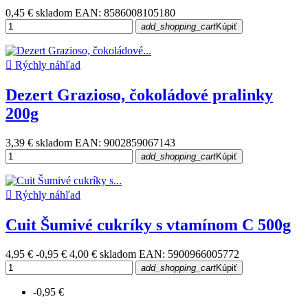
0,45 €
skladom
EAN: 8586008105180
add_shopping_cart
Kúpiť

Rýchly náhľad
Dezert Grazioso, čokoládové pralinky
200g
3,39 €
skladom
EAN: 9002859067143
add_shopping_cart
Kúpiť

Rýchly náhľad
Cuit Šumivé cukríky s vtamínom C 500g
4,95 €
-0,95 €
4,00 €
skladom
EAN: 5900966005772
add_shopping_cart
Kúpiť
-0,95 €