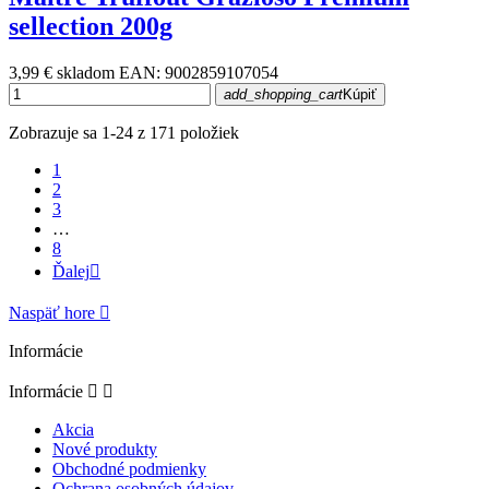
sellection 200g
3,99 €
skladom
EAN: 9002859107054
add_shopping_cart
Kúpiť
Zobrazuje sa 1-24 z 171 položiek
1
2
3
…
8
Ďalej

Naspäť hore

Informácie
Informácie


Akcia
Nové produkty
Obchodné podmienky
Ochrana osobných údajov