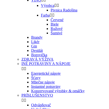
VÍNO


Výrobca


Pivnica Radošina
Farba


Červené
Biele
Ružové
Šumivé
Brandy
Likér
Gin
Destilát
Borovička
ZDRAVÁ VÝŽIVA
INÉ POTRAVINY A NÁPOJE


Energetické nápoje
Šťavy
Mliečne nápoje
Instantné potraviny
Konzervované výrobky & omáčky
PRÍSLUŠENSTVO


Odvápňovač