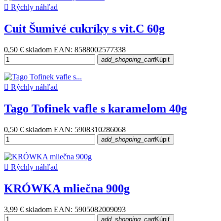

Rýchly náhľad
Cuit Šumivé cukríky s vit.C 60g
0,50 €
skladom
EAN: 8588002577338
add_shopping_cart
Kúpiť

Rýchly náhľad
Tago Tofinek vafle s karamelom 40g
0,50 €
skladom
EAN: 5908310286068
add_shopping_cart
Kúpiť

Rýchly náhľad
KRÓWKA mliečna 900g
3,99 €
skladom
EAN: 5905082009093
add_shopping_cart
Kúpiť