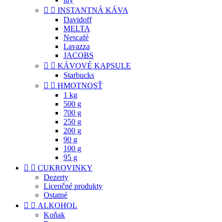


INSTANTNÁ KÁVA
Davidoff
MELTA
Nescafé
Lavazza
JACOBS


KÁVOVÉ KAPSULE
Starbucks


HMOTNOSŤ
1 kg
500 g
700 g
250 g
200 g
90 g
100 g
95 g


CUKROVINKY
Dezerty
Licenčné produkty
Ostatné


ALKOHOL
Koňak