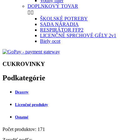
Vodný filter
DOPLNKOVÝ TOVAR


ŠKOLSKÉ POTREBY
SADA NÁRADIA
RESPIRÁTOR FFP2
LICENČNÉ SPRCHOVÉ GÉLY 2v1
Biely ocot
CUKROVINKY
Podkategórie
Dezerty
Licenčné produkty
Ostatné
Počet produktov: 171
Zoradiť podľa: