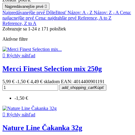
Najpredávanejšie prvé

Najpredávanejšie prvé
Dôležitosť
Názov: A - Z
Názov: Z - A
Cena:
najlacnejšie prvé
Cena: najdrahšie prvé
Reference, A to Z
Reference, Z to A
Zobrazuje sa 1-24 z 171 položiek
Aktívne filtre

Rýchly náhľad
Merci Finest Selection mix 250g
5,99 €
-1,50 €
4,49 €
skladom
EAN: 4014400901191
add_shopping_cart
Kúpiť
-1,50 €

Rýchly náhľad
Nature Line Čakanka 32g