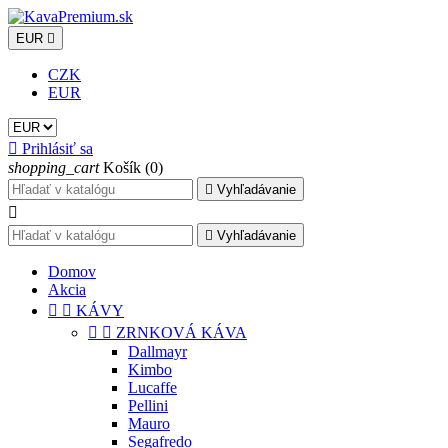
EUR

CZK
EUR

Prihlásiť sa
shopping_cart
Košík
(0)

Vyhľadávanie


Vyhľadávanie
Domov
Akcia


KÁVY


ZRNKOVÁ KÁVA
Dallmayr
Kimbo
Lucaffe
Pellini
Mauro
Segafredo