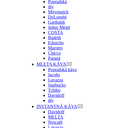
Popradská
illy
Mövenpick
DeLonghi
Garibaldi
Julius Meinl
COSTA
Bialetti
Eduscho
Maestro
Chicco
Paraná
MLETA KÁVA


Popradská káva
Jacobs
Lavazza
Starbucks
Tchibo
Davidoff
illy
INSTANTNÁ KÁVA


Davidoff
MELTA
Nescafé
Lavazza