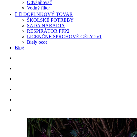
Odvápňovač
Vodný filter


DOPLNKOVÝ TOVAR
ŠKOLSKÉ POTREBY
SADA NÁRADIA
RESPIRÁTOR FFP2
LICENČNÉ SPRCHOVÉ GÉLY 2v1
Biely ocot
Blog