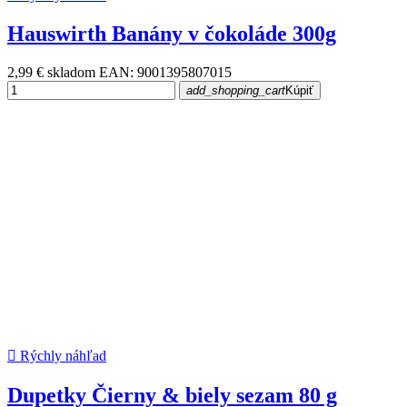
Hauswirth Banány v čokoláde 300g
2,99 €
skladom
EAN: 9001395807015
add_shopping_cart
Kúpiť

Rýchly náhľad
Dupetky Čierny & biely sezam 80 g