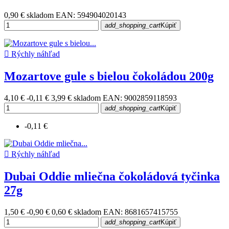
0,90 €
skladom
EAN: 594904020143
add_shopping_cart
Kúpiť

Rýchly náhľad
Mozartove gule s bielou čokoládou 200g
4,10 €
-0,11 €
3,99 €
skladom
EAN: 9002859118593
add_shopping_cart
Kúpiť
-0,11 €

Rýchly náhľad
Dubai Oddie mliečna čokoládová tyčinka
27g
1,50 €
-0,90 €
0,60 €
skladom
EAN: 8681657415755
add_shopping_cart
Kúpiť