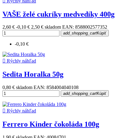

Rýchly náhľad
VAŠE želé cukríky medvedíky 400g
2,60 €
-0,10 €
2,50 €
skladom
EAN: 8588002577352
add_shopping_cart
Kúpiť
-0,10 €

Rýchly náhľad
Sedita Horalka 50g
0,80 €
skladom
EAN: 8584004040108
add_shopping_cart
Kúpiť

Rýchly náhľad
Ferrero Kinder čokoláda 100g
1,90 €
skladom
EAN: 40084701