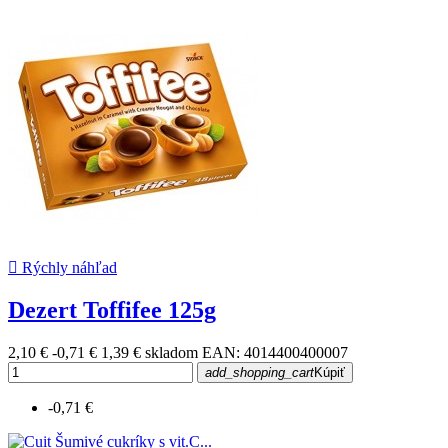

Rýchly náhľad
Dezert Toffifee 125g
2,10 €
-0,71 €
1,39 €
skladom
EAN: 4014400400007
add_shopping_cart
Kúpiť
-0,71 €