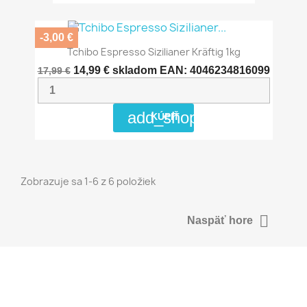
-3,00 €
Tchibo Espresso Sizilianer Kräftig 1kg
14,99 €
skladom
EAN: 4046234816099
17,99 €
add_shopping_cart
KÚPIŤ
Zobrazuje sa 1-6 z 6 položiek

Naspäť hore