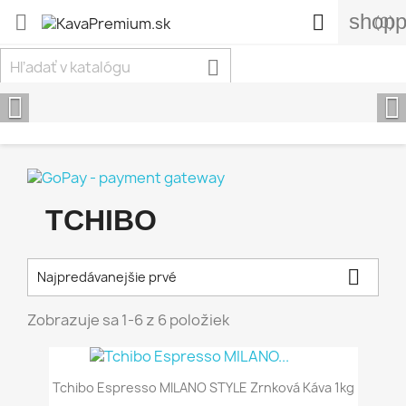
shopp


(0)



Späť
Ďal
TCHIBO

Najpredávanejšie prvé
Zobrazuje sa 1-6 z 6 položiek
Tchibo Espresso MILANO STYLE Zrnková Káva 1kg