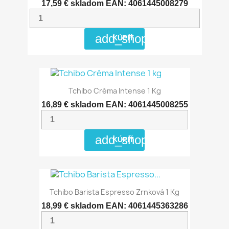
17,59 €
skladom
EAN: 4061445008279
add_shopping_cart
KÚPIŤ
Tchibo Créma Intense 1 Kg
16,89 €
skladom
EAN: 4061445008255
add_shopping_cart
KÚPIŤ
Tchibo Barista Espresso Zrnková 1 Kg
18,99 €
skladom
EAN: 4061445363286