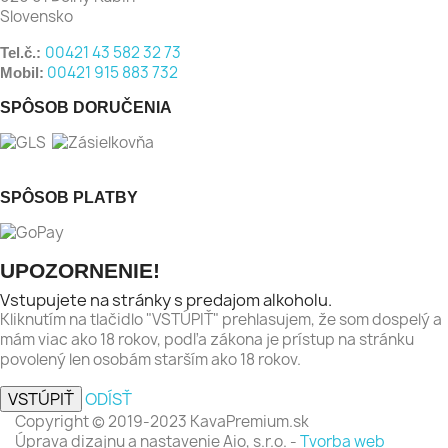
Slovensko
00421 43 582 32 73
Tel.č.:
00421 915 883 732
Mobil:
SPÔSOB DORUČENIA
SPÔSOB PLATBY
UPOZORNENIE!
Vstupujete na stránky s predajom alkoholu.
Kliknutím na tlačidlo "VSTÚPIŤ" prehlasujem, že som dospelý a
mám viac ako 18 rokov, podľa zákona je prístup na stránku
povolený len osobám starším ako 18 rokov.
VSTÚPIŤ
ODÍSŤ
Copyright © 2019-2023 KavaPremium.sk
Úprava dizajnu a nastavenie Aio, s.r.o. -
Tvorba web