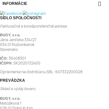

INFORMÁCIE
SÍDLO SPOLOČNOSTI
Fakturačná a korešpondenčná adresa
BUGY, s.r.o.
Jána Jančeka 334/27
034 01 Ružomberok
Slovensko
36408301
IČO:
SK2020132400
IČDPH:
Oprávnenie na distribúciu SBL: 607332200028
PREVÁDZKA
Sklad a výdaj tovaru
BUGY, s.r.o.
Matúšková 1
026 01 Dolný Kubín