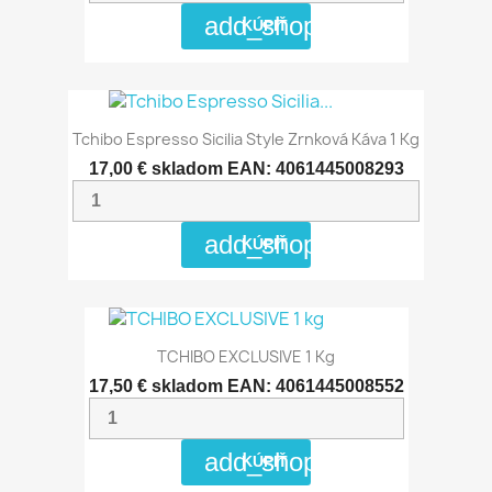
add_shopping_cart
KÚPIŤ
Tchibo Espresso Sicilia Style Zrnková Káva 1 Kg
17,00 €
skladom
EAN: 4061445008293
add_shopping_cart
KÚPIŤ
TCHIBO EXCLUSIVE 1 Kg
17,50 €
skladom
EAN: 4061445008552
add_shopping_cart
KÚPIŤ