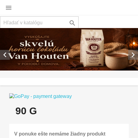




Späť
Ďal
90 G
V ponuke ešte nemáme žiadny produkt