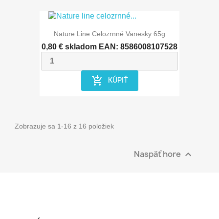
Nature Line Celozrnné Vanesky 65g
0,80 €
skladom
EAN: 8586008107528
add_shopping_cart
KÚPIŤ
Zobrazuje sa 1-16 z 16 položiek
Naspäť hore
