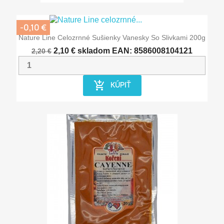
-0,10 €
Nature Line Celozrnné Sušienky Vanesky So Slivkami 200g
2,10 €
skladom
EAN: 8586008104121
2,20 €
add_shopping_cart
KÚPIŤ