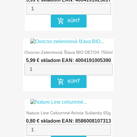
add_shopping_cart
KÚPIŤ
Ovocno-Zeleninová Šťava BIO DETOX 750ml
5,99 €
skladom
EAN: 4004191005390
add_shopping_cart
KÚPIŤ
Nature Line Celozrnné Arónia Sušienky 65g
0,80 €
skladom
EAN: 8586008107313