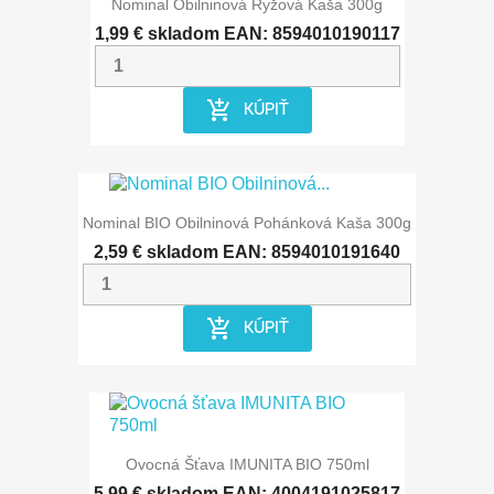
Nominal Obilninová Ryžová Kaša 300g
1,99 €
skladom
EAN: 8594010190117
add_shopping_cart
KÚPIŤ
Nominal BIO Obilninová Pohánková Kaša 300g
2,59 €
skladom
EAN: 8594010191640
add_shopping_cart
KÚPIŤ
Ovocná Šťava IMUNITA BIO 750ml
5,99 €
skladom
EAN: 4004191025817