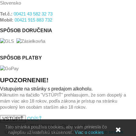
Slovensko
Tel.č.:
00421 43 582 32 73
Mobil:
00421 915 883 732
SPÔSOB DORUČENIA
SPÔSOB PLATBY
UPOZORNENIE!
Vstupujete na stránky s predajom alkoholu.
Kliknutím na tlačidlo "VSTÚPIŤ" prehlasujem, že som dospelý a
mám viac ako 18 rokov, podľa zákona je prístup na stránku
povolený len osobám starším ako 18 rokov.
VSTÚPIŤ
ODÍSŤ
Copyright © 2019-2023 KavaPremium.sk
Táto stránka používa cookies, aby vám priniesla čo
Úprava dizajnu a nastavenie Aio, s.r.o. -
Tvorba web stránok
najlepšiu užívateľskú skúsenosť.
Viac o cookies