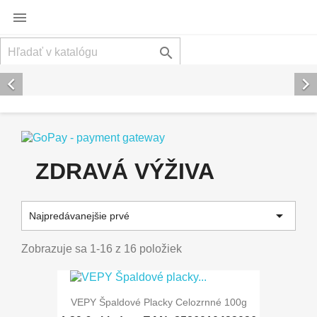




Späť
Ďal
ZDRAVÁ VÝŽIVA

Najpredávanejšie prvé
Zobrazuje sa 1-16 z 16 položiek
VEPY Špaldové Placky Celozrnné 100g