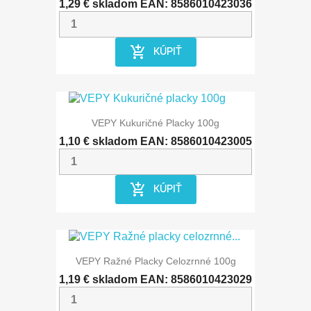
1,29 €
skladom
EAN: 8586010423036
add_shopping_cart
KÚPIŤ
VEPY Kukuričné Placky 100g
1,10 €
skladom
EAN: 8586010423005
add_shopping_cart
KÚPIŤ
VEPY Ražné Placky Celozrnné 100g
1,19 €
skladom
EAN: 8586010423029