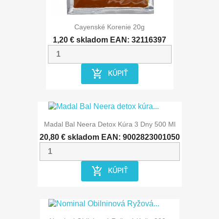
Cayenské Korenie 20g
1,20 €
skladom
EAN: 32116397
add_shopping_cart
KÚPIŤ
Madal Bal Neera Detox Kúra 3 Dny 500 Ml
20,80 €
skladom
EAN: 9002823001050
add_shopping_cart
KÚPIŤ