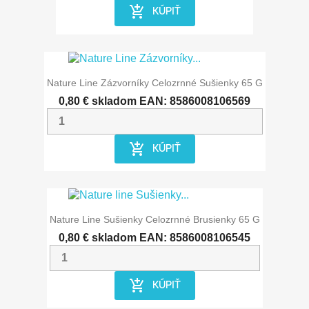
add_shopping_cart
KÚPIŤ
Nature Line Zázvorníky Celozrnné Sušienky 65 G
0,80 €
skladom
EAN: 8586008106569
add_shopping_cart
KÚPIŤ
Nature Line Sušienky Celozrnné Brusienky 65 G
0,80 €
skladom
EAN: 8586008106545
add_shopping_cart
KÚPIŤ