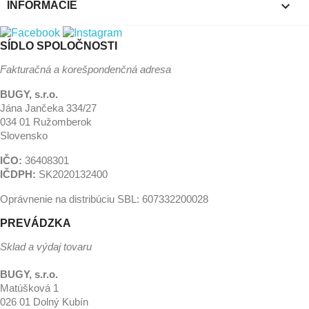

INFORMÁCIE
SÍDLO SPOLOČNOSTI
Fakturačná a korešpondenčná adresa
BUGY, s.r.o.
Jána Jančeka 334/27
034 01 Ružomberok
Slovensko
IČO:
36408301
IČDPH:
SK2020132400
Oprávnenie na distribúciu SBL: 607332200028
PREVÁDZKA
Sklad a výdaj tovaru
BUGY, s.r.o.
Matúšková 1
026 01 Dolný Kubín