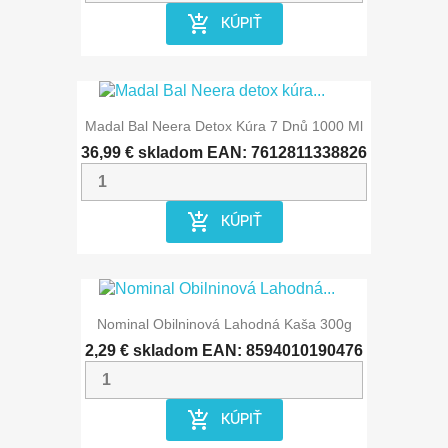
add_shopping_cart
KÚPIŤ
Madal Bal Neera Detox Kúra 7 Dnů 1000 Ml
36,99 €
skladom
EAN: 7612811338826
add_shopping_cart
KÚPIŤ
Nominal Obilninová Lahodná Kaša 300g
2,29 €
skladom
EAN: 8594010190476
add_shopping_cart
KÚPIŤ