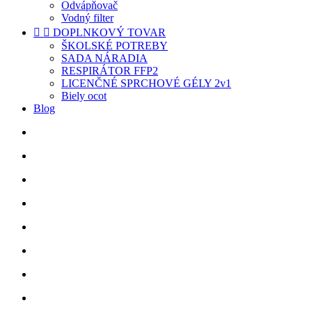
Odvápňovač
Vodný filter


DOPLNKOVÝ TOVAR
ŠKOLSKÉ POTREBY
SADA NÁRADIA
RESPIRÁTOR FFP2
LICENČNÉ SPRCHOVÉ GÉLY 2v1
Biely ocot
Blog