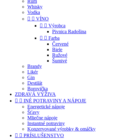
Rum
Whisky
Vodka


VÍNO


Výrobca
Pivnica Radošina


Farba
Červené
Biele
Ružové
Šumivé
Brandy
Likér
Gin
Destilát
Borovička
ZDRAVÁ VÝŽIVA


INÉ POTRAVINY A NÁPOJE
Energetické nápoje
Šťavy
Mliečne nápoje
Instantné potraviny
Konzervované výrobky & omáčky


PRÍSLUŠENSTVO