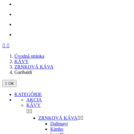
Späť
Ďalej


Úvodná stránka
KÁVY
ZRNKOVÁ KÁVA
Garibaldi

OK
KATEGÓRIE
AKCIA
KÁVY


ZRNKOVÁ KÁVA


Dallmayr
Kimbo