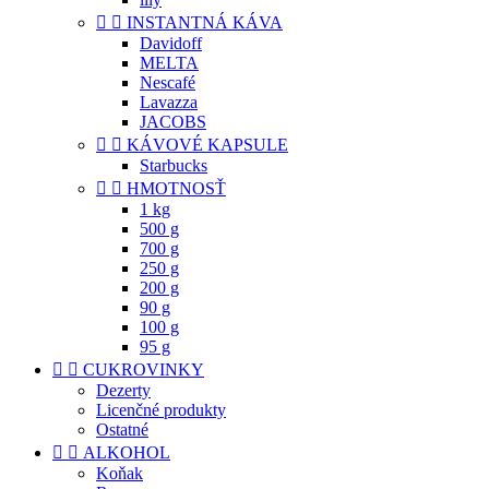


INSTANTNÁ KÁVA
Davidoff
MELTA
Nescafé
Lavazza
JACOBS


KÁVOVÉ KAPSULE
Starbucks


HMOTNOSŤ
1 kg
500 g
700 g
250 g
200 g
90 g
100 g
95 g


CUKROVINKY
Dezerty
Licenčné produkty
Ostatné


ALKOHOL
Koňak