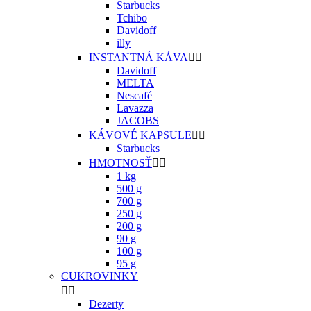
Starbucks
Tchibo
Davidoff
illy
INSTANTNÁ KÁVA


Davidoff
MELTA
Nescafé
Lavazza
JACOBS
KÁVOVÉ KAPSULE


Starbucks
HMOTNOSŤ


1 kg
500 g
700 g
250 g
200 g
90 g
100 g
95 g
CUKROVINKY


Dezerty