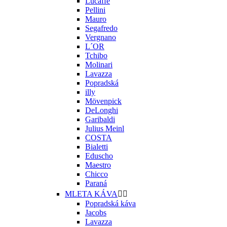
Lucaffe
Pellini
Mauro
Segafredo
Vergnano
L´OR
Tchibo
Molinari
Lavazza
Popradská
illy
Mövenpick
DeLonghi
Garibaldi
Julius Meinl
COSTA
Bialetti
Eduscho
Maestro
Chicco
Paraná
MLETA KÁVA


Popradská káva
Jacobs
Lavazza