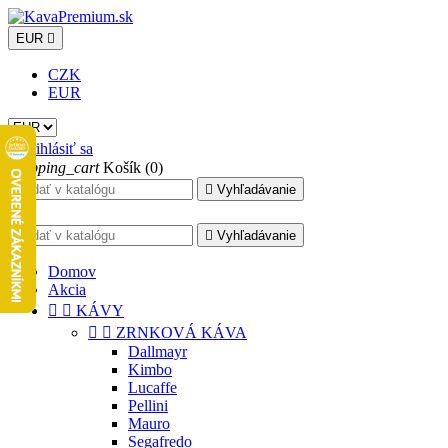
EUR

CZK
EUR

Prihlásiť sa
shopping_cart
Košík
(0)

Vyhľadávanie


Vyhľadávanie
Domov
Akcia


KÁVY


ZRNKOVÁ KÁVA
Dallmayr
Kimbo
Lucaffe
Pellini
Mauro
Segafredo