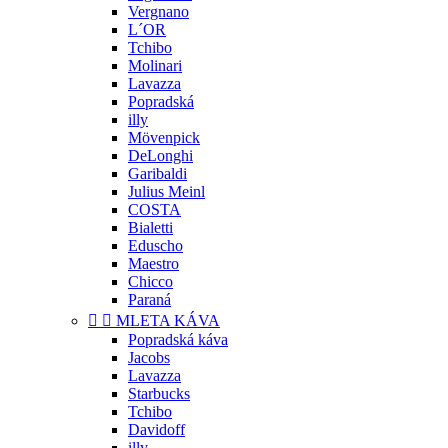
Vergnano
L´OR
Tchibo
Molinari
Lavazza
Popradská
illy
Mövenpick
DeLonghi
Garibaldi
Julius Meinl
COSTA
Bialetti
Eduscho
Maestro
Chicco
Paraná


MLETA KÁVA
Popradská káva
Jacobs
Lavazza
Starbucks
Tchibo
Davidoff
illy