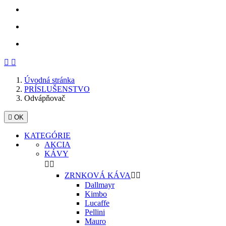
Späť
Ďalej


Úvodná stránka
PRÍSLUŠENSTVO
Odvápňovač

OK
KATEGÓRIE
AKCIA
KÁVY


ZRNKOVÁ KÁVA


Dallmayr
Kimbo
Lucaffe
Pellini
Mauro