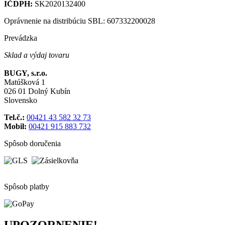
IČDPH:
SK2020132400
Oprávnenie na distribúciu SBL: 607332200028
Prevádzka
Sklad a výdaj tovaru
BUGY, s.r.o.
Matúšková 1
026 01 Dolný Kubín
Slovensko
Tel.č.:
00421 43 582 32 73
Mobil:
00421 915 883 732
Spôsob doručenia
Spôsob platby
UPOZORNENIE!