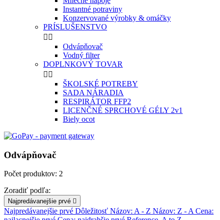
Mliečne nápoje
Instantné potraviny
Konzervované výrobky & omáčky
PRÍSLUŠENSTVO


Odvápňovač
Vodný filter
DOPLNKOVÝ TOVAR


ŠKOLSKÉ POTREBY
SADA NÁRADIA
RESPIRÁTOR FFP2
LICENČNÉ SPRCHOVÉ GÉLY 2v1
Biely ocot
Odvápňovač
Počet produktov: 2
Zoradiť podľa:
Najpredávanejšie prvé

Najpredávanejšie prvé
Dôležitosť
Názov: A - Z
Názov: Z - A
Cena:
najlacnejšie prvé
Cena: najdrahšie prvé
Reference, A to Z