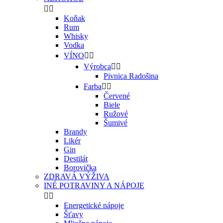


Koňak
Rum
Whisky
Vodka
VÍNO


Výrobca


Pivnica Radošina
Farba


Červené
Biele
Ružové
Šumivé
Brandy
Likér
Gin
Destilát
Borovička
ZDRAVÁ VÝŽIVA
INÉ POTRAVINY A NÁPOJE


Energetické nápoje
Šťavy