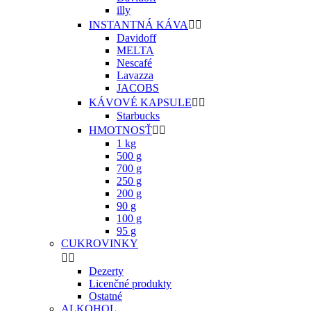
illy
INSTANTNÁ KÁVA


Davidoff
MELTA
Nescafé
Lavazza
JACOBS
KÁVOVÉ KAPSULE


Starbucks
HMOTNOSŤ


1 kg
500 g
700 g
250 g
200 g
90 g
100 g
95 g
CUKROVINKY


Dezerty
Licenčné produkty
Ostatné
ALKOHOL