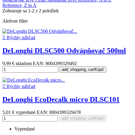
Reference, Z to A
Zobrazuje sa 1-2 z 2 položiek
Aktívne filtre

Rýchly náhľad
DeLonghi DLSC500 Odvápňovač 500ml
9,99 €
skladom
EAN: 8004399329492
add_shopping_cart
Kúpiť

Rýchly náhľad
DeLonghi EcoDecalk micro DLSC101
5,01 €
vypredané
EAN: 8004399329478
add_shopping_cart
Kúpiť
Vypredané