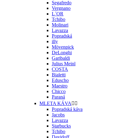
Segafredo
Vergnano
L´OR
Tchibo
Molinari
Lavazza
Popradská
illy
Mövenpick
DeLonghi
Garibaldi
Julius Meinl
COSTA
Bialetti
Eduscho
Maestro
Chicco
Paraná
MLETA KÁVA


Popradská káva
Jacobs
Lavazza
Starbucks
Tchibo
Davidoff