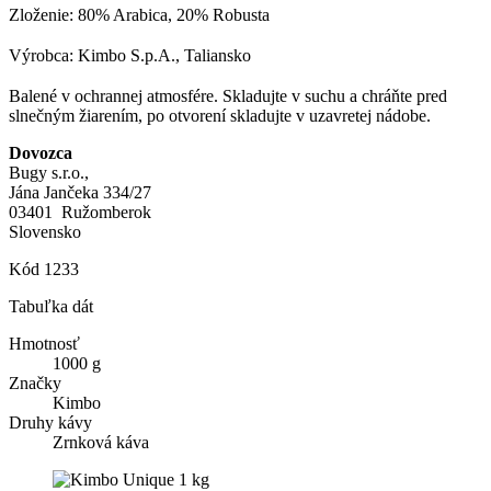
Zloženie: 80% Arabica, 20% Robusta
Výrobca:
Kimbo S.p.A., Taliansko
Balené v ochrannej atmosfére. Skladujte v suchu a chráňte pred
slnečným žiarením, po otvorení skladujte v uzavretej nádobe.
Dovozca
Bugy s.r.o.,
Jána Jančeka 334/27
03401 Ružomberok
Slovensko
Kód
1233
Tabuľka dát
Hmotnosť
1000 g
Značky
Kimbo
Druhy kávy
Zrnková káva