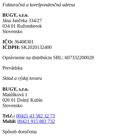
Fakturačná a korešpondenčná adresa
BUGY, s.r.o.
Jána Jančeka 334/27
034 01 Ružomberok
Slovensko
IČO:
36408301
IČDPH:
SK2020132400
Oprávnenie na distribúciu SBL: 607332200028
Prevádzka
Sklad a výdaj tovaru
BUGY, s.r.o.
Matúšková 1
026 01 Dolný Kubín
Slovensko
Tel.č.:
00421 43 582 32 73
Mobil:
00421 915 883 732
Spôsob doručenia