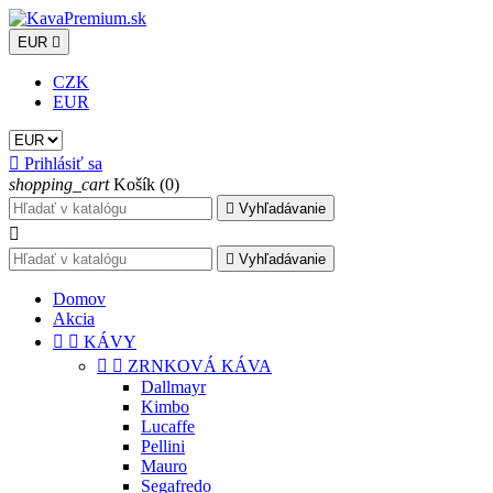
EUR

CZK
EUR

Prihlásiť sa
shopping_cart
Košík
(0)

Vyhľadávanie


Vyhľadávanie
Domov
Akcia


KÁVY


ZRNKOVÁ KÁVA
Dallmayr
Kimbo
Lucaffe
Pellini
Mauro
Segafredo