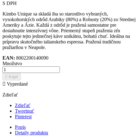
S DPH
Kimbo Unique sa skladá iba so starostlivo vybraných,
vysokohorských odrôd Arabiky (80%) a Robusty (20%) zo Strednej
Ameriky a Ázie. Každá z odrôd je pražená samostatne pre
dosiahnutie intenzívnej vône. Priemerný stupeň praženia zŕn
poskytuje tejto jedinečnej káve unikátnu, bohatú chuť. Ideálna na
prípravu skutočného talianskeho espressa.
Pražená tradičnou
pražiarňou v Neapole.
EAN:
8002200140090
Množstvo

Kúpiť

Vypredané
Zdieľať
Zdieľať
Tweetnuť
Pinterest
Popis
Detaily produktu