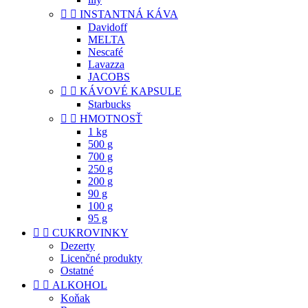


INSTANTNÁ KÁVA
Davidoff
MELTA
Nescafé
Lavazza
JACOBS


KÁVOVÉ KAPSULE
Starbucks


HMOTNOSŤ
1 kg
500 g
700 g
250 g
200 g
90 g
100 g
95 g


CUKROVINKY
Dezerty
Licenčné produkty
Ostatné


ALKOHOL
Koňak