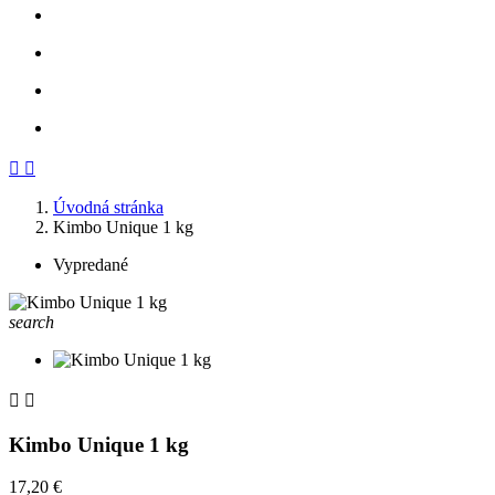
Späť
Ďalej


Úvodná stránka
Kimbo Unique 1 kg
Vypredané
search


Kimbo Unique 1 kg
17,20 €