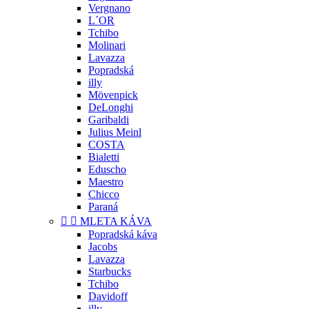
Vergnano
L´OR
Tchibo
Molinari
Lavazza
Popradská
illy
Mövenpick
DeLonghi
Garibaldi
Julius Meinl
COSTA
Bialetti
Eduscho
Maestro
Chicco
Paraná


MLETA KÁVA
Popradská káva
Jacobs
Lavazza
Starbucks
Tchibo
Davidoff
illy