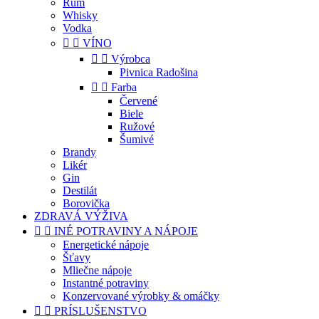
Rum
Whisky
Vodka


VÍNO


Výrobca
Pivnica Radošina


Farba
Červené
Biele
Ružové
Šumivé
Brandy
Likér
Gin
Destilát
Borovička
ZDRAVÁ VÝŽIVA


INÉ POTRAVINY A NÁPOJE
Energetické nápoje
Šťavy
Mliečne nápoje
Instantné potraviny
Konzervované výrobky & omáčky


PRÍSLUŠENSTVO