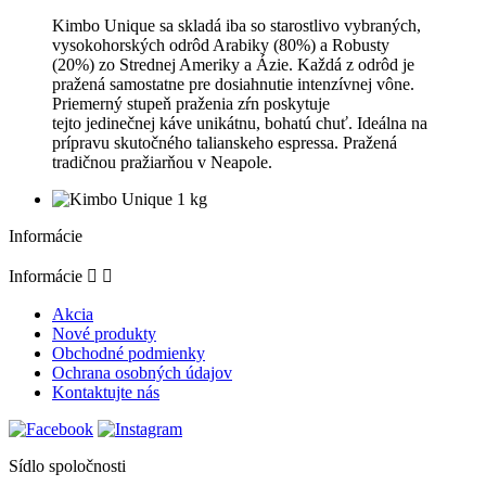
Kimbo Unique sa skladá iba so starostlivo vybraných,
vysokohorských odrôd Arabiky (80%) a Robusty
(20%) zo Strednej Ameriky a Ázie. Každá z odrôd je
pražená samostatne pre dosiahnutie intenzívnej vône.
Priemerný stupeň praženia zŕn poskytuje
tejto jedinečnej káve unikátnu, bohatú chuť. Ideálna na
prípravu skutočného talianskeho espressa.
Pražená
tradičnou pražiarňou v Neapole.
Informácie
Informácie


Akcia
Nové produkty
Obchodné podmienky
Ochrana osobných údajov
Kontaktujte nás
Sídlo spoločnosti